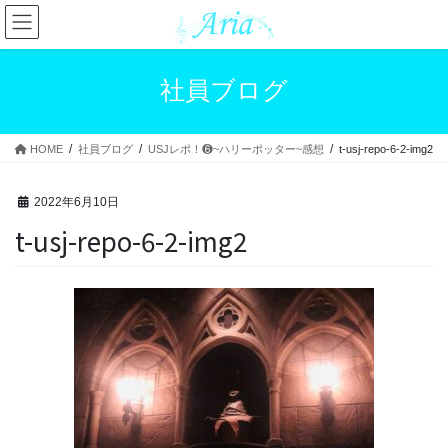
コ
ナ
ン
ビ
テ
ゲ
ン
ー
社員ブログ
ツ
シ
へ
ョ
ス
ン
HOME
社員ブログ
USJレポ！❻~ハリーポッター~感想
t-usj-repo-6-2-img2
キ
に
ッ
移
プ
動
2022年6月10日
t-usj-repo-6-2-img2