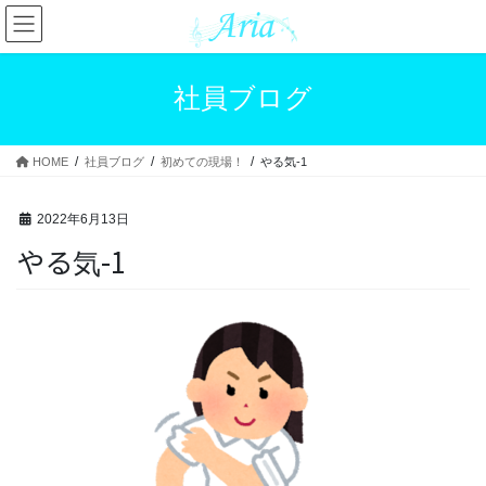
コ
ナ
ン
ビ
テ
ゲ
ン
ー
社員ブログ
ツ
シ
へ
ョ
ス
ン
HOME
社員ブログ
初めての現場！
やる気-1
キ
に
ッ
移
プ
動
2022年6月13日
やる気-1