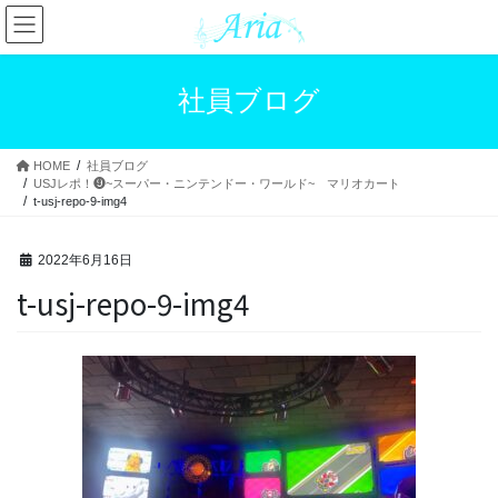
コ
ナ
ン
ビ
テ
ゲ
ン
ー
社員ブログ
ツ
シ
へ
ョ
ス
ン
HOME
社員ブログ
キ
に
USJレポ！❾~スーパー・ニンテンドー・ワールド~ マリオカート
ッ
移
t-usj-repo-9-img4
プ
動
2022年6月16日
t-usj-repo-9-img4