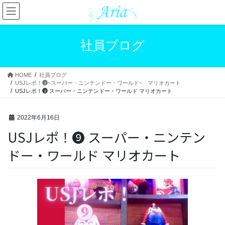
コ
ナ
ン
ビ
テ
ゲ
ン
ー
社員ブログ
ツ
シ
へ
ョ
ス
ン
HOME
社員ブログ
キ
に
USJレポ！❾~スーパー・ニンテンドー・ワールド~ マリオカート
ッ
移
USJレポ！❾ スーパー・ニンテンドー・ワールド マリオカート
プ
動
2022年6月16日
USJレポ！❾ スーパー・ニンテン
ドー・ワールド マリオカート