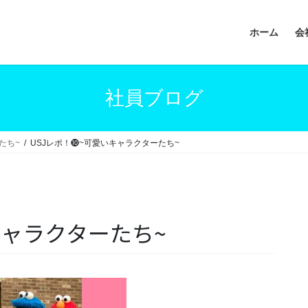
ホーム
会
社員ブログ
たち~
USJレポ！❿~可愛いキャラクターたち~
キャラクターたち~