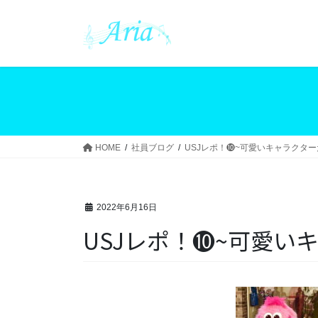
コ
ナ
ン
ビ
テ
ゲ
ン
ー
ツ
シ
へ
ョ
ス
ン
キ
に
ッ
移
HOME
社員ブログ
USJレポ！❿~可愛いキャラクター
プ
動
2022年6月16日
USJレポ！❿~可愛い