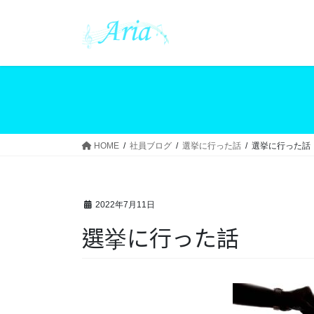
コ
ナ
ン
ビ
テ
ゲ
ン
ー
ツ
シ
へ
ョ
ス
ン
キ
に
ッ
移
HOME
社員ブログ
選挙に行った話
選挙に行った話
プ
動
2022年7月11日
選挙に行った話