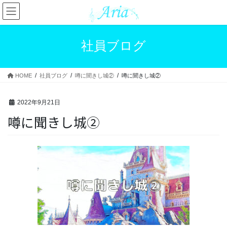
コ
ナ
ン
ビ
テ
ゲ
ン
ー
社員ブログ
ツ
シ
へ
ョ
ス
ン
HOME
社員ブログ
噂に聞きし城②
噂に聞きし城②
キ
に
ッ
移
プ
動
2022年9月21日
噂に聞きし城②