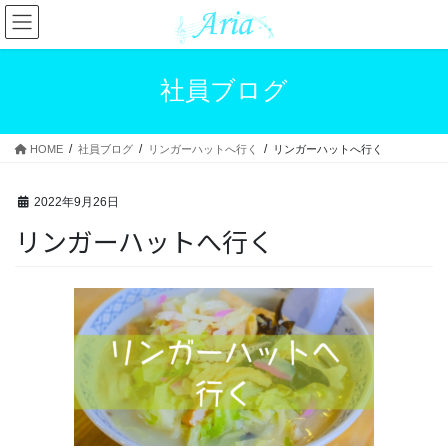
コ
ナ
ン
ビ
テ
ゲ
ン
ー
社員ブログ
ツ
シ
へ
ョ
ス
ン
HOME
社員ブログ
リンガーハットへ行く
リンガーハットへ行く
キ
に
ッ
移
プ
動
2022年9月26日
リンガーハットへ行く