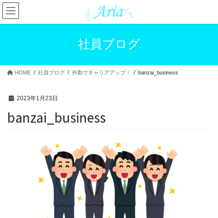
コ
ナ
ン
ビ
テ
ゲ
ン
ー
社員ブログ
ツ
シ
へ
ョ
ス
ン
HOME
社員ブログ
外勤でキャリアアップ！
banzai_business
キ
に
ッ
移
プ
動
2023年1月23日
banzai_business