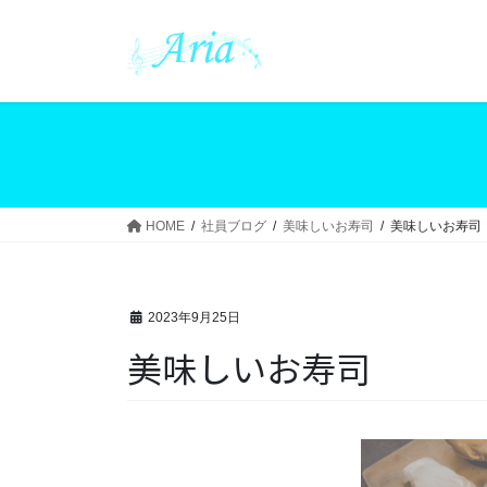
コ
ナ
ン
ビ
テ
ゲ
ン
ー
ツ
シ
へ
ョ
ス
ン
キ
に
ッ
移
HOME
社員ブログ
美味しいお寿司
美味しいお寿司
プ
動
2023年9月25日
美味しいお寿司