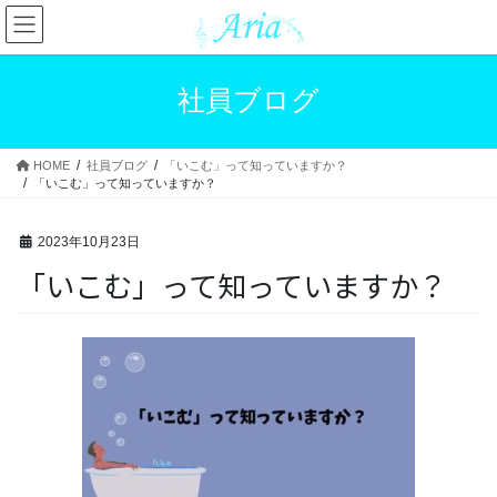
コ
ナ
ン
ビ
テ
ゲ
ン
ー
社員ブログ
ツ
シ
へ
ョ
ス
ン
HOME
社員ブログ
「いこむ」って知っていますか？
キ
に
「いこむ」って知っていますか？
ッ
移
プ
動
2023年10月23日
「いこむ」って知っていますか？