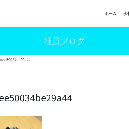
ホーム
会
社員ブログ
ddee50034be29a44
ee50034be29a44