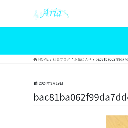
コ
ナ
ン
ビ
テ
ゲ
ン
ー
ツ
シ
へ
ョ
ス
ン
キ
に
ッ
移
HOME
社員ブログ
お気に入り
bac81ba062f99da7
プ
動
2024年3月19日
bac81ba062f99da7dd