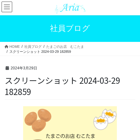
コ
ナ
ン
ビ
テ
ゲ
ン
ー
社員ブログ
ツ
シ
へ
ョ
ス
ン
HOME
社員ブログ
たまごのお店 むこたま
キ
に
スクリーンショット 2024-03-29 182859
ッ
移
プ
動
2024年3月29日
スクリーンショット 2024-03-29
182859