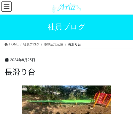
コ
ナ
ン
ビ
テ
ゲ
ン
ー
社員ブログ
ツ
シ
へ
ョ
ス
ン
HOME
社員ブログ
市制記念公園
長滑り台
キ
に
ッ
移
プ
動
2024年8月25日
長滑り台