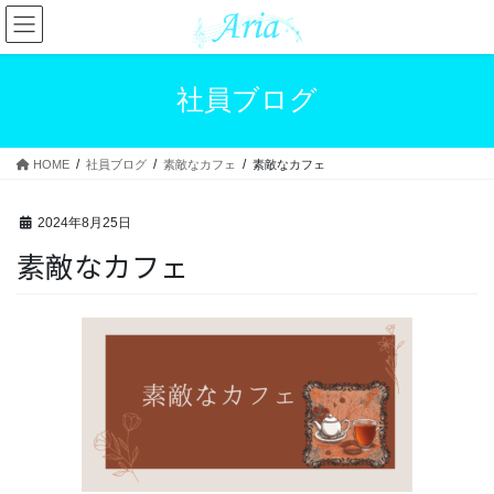
コ
ナ
ン
ビ
テ
ゲ
ン
ー
社員ブログ
ツ
シ
へ
ョ
ス
ン
HOME
社員ブログ
素敵なカフェ
素敵なカフェ
キ
に
ッ
移
プ
動
2024年8月25日
素敵なカフェ