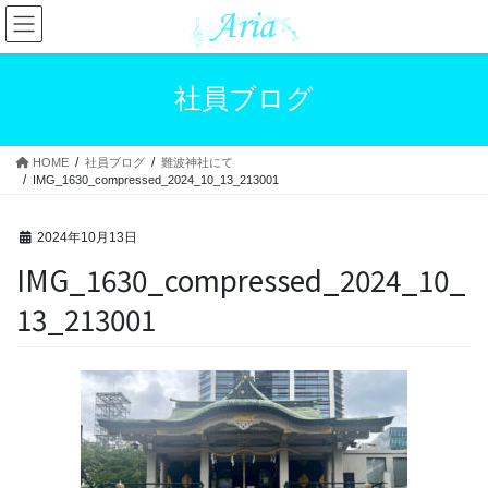
コ
ナ
ン
ビ
テ
ゲ
ン
ー
社員ブログ
ツ
シ
へ
ョ
ス
ン
HOME
社員ブログ
難波神社にて
キ
に
IMG_1630_compressed_2024_10_13_213001
ッ
移
プ
動
2024年10月13日
IMG_1630_compressed_2024_10_
13_213001