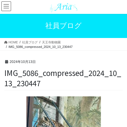
コ
ナ
ン
ビ
テ
ゲ
ン
ー
社員ブログ
ツ
シ
へ
ョ
ス
ン
HOME
社員ブログ
天王寺動物園
キ
に
IMG_5086_compressed_2024_10_13_230447
ッ
移
プ
動
2024年10月13日
IMG_5086_compressed_2024_10_
13_230447