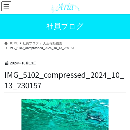
コ
ナ
ン
ビ
テ
ゲ
ン
ー
社員ブログ
ツ
シ
へ
ョ
ス
ン
HOME
社員ブログ
天王寺動物園
キ
に
IMG_5102_compressed_2024_10_13_230157
ッ
移
プ
動
2024年10月13日
IMG_5102_compressed_2024_10_
13_230157