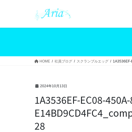
コ
ナ
ン
ビ
テ
ゲ
ン
ー
ツ
シ
へ
ョ
ス
ン
キ
に
ッ
移
HOME
社員ブログ
スクランブルエッグ
1A3536EF-
プ
動
2024年10月13日
1A3536EF-EC08-450A-
E14BD9CD4FC4_comp
28