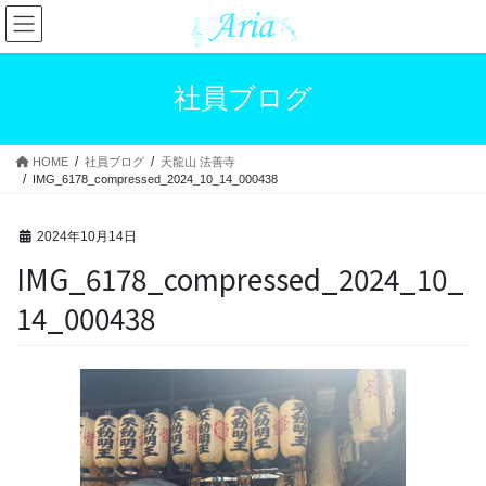
コ
ナ
ン
ビ
テ
ゲ
ン
ー
社員ブログ
ツ
シ
へ
ョ
ス
ン
HOME
社員ブログ
天龍山 法善寺
キ
に
IMG_6178_compressed_2024_10_14_000438
ッ
移
プ
動
2024年10月14日
IMG_6178_compressed_2024_10_
14_000438