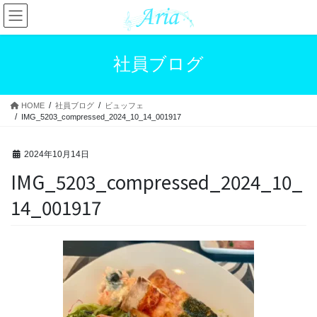
コ
ナ
ン
ビ
テ
ゲ
ン
ー
社員ブログ
ツ
シ
へ
ョ
ス
ン
HOME
社員ブログ
ビュッフェ
キ
に
IMG_5203_compressed_2024_10_14_001917
ッ
移
プ
動
2024年10月14日
IMG_5203_compressed_2024_10_
14_001917