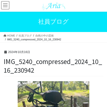
コ
ナ
ン
ビ
テ
ゲ
ン
ー
社員ブログ
ツ
シ
へ
ョ
ス
ン
HOME
社員ブログ
自然の中の芸術
キ
に
IMG_5240_compressed_2024_10_16_230942
ッ
移
プ
動
2024年10月16日
IMG_5240_compressed_2024_10_
16_230942