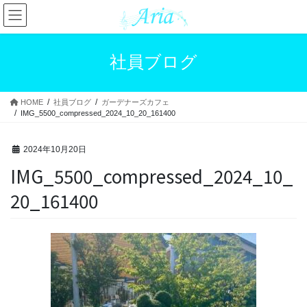
コ
ナ
ン
ビ
テ
ゲ
ン
ー
社員ブログ
ツ
シ
へ
ョ
ス
ン
HOME
社員ブログ
ガーデナーズカフェ
キ
に
IMG_5500_compressed_2024_10_20_161400
ッ
移
プ
動
2024年10月20日
IMG_5500_compressed_2024_10_
20_161400