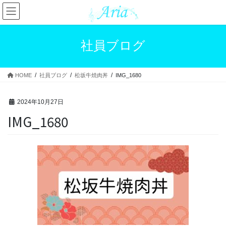
コ
ナ
ン
ビ
テ
ゲ
ン
ー
社員ブログ
ツ
シ
へ
ョ
ス
ン
HOME
社員ブログ
松坂牛焼肉丼
IMG_1680
キ
に
ッ
移
プ
動
2024年10月27日
IMG_1680