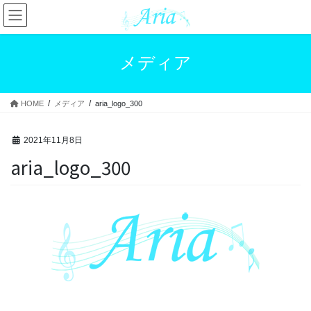
コ
ナ
ン
ビ
テ
ゲ
ン
ー
メディア
ツ
シ
へ
ョ
ス
ン
HOME
メディア
aria_logo_300
キ
に
ッ
移
プ
動
2021年11月8日
aria_logo_300