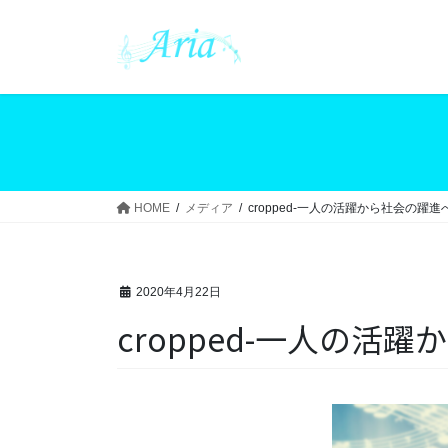
コ
ナ
ン
ビ
テ
ゲ
ン
ー
ツ
シ
へ
ョ
ス
ン
キ
に
ッ
移
HOME
メディア
cropped-一人の活躍から社会の躍進へ-
プ
動
2020年4月22日
cropped-一人の活躍