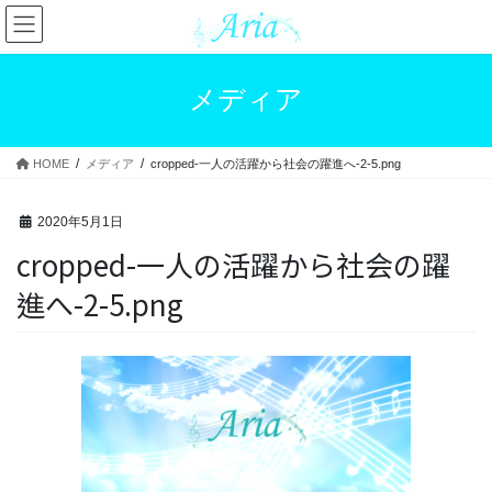
コ
ナ
ン
ビ
テ
ゲ
ン
ー
メディア
ツ
シ
へ
ョ
ス
ン
HOME
メディア
cropped-一人の活躍から社会の躍進へ-2-5.png
キ
に
ッ
移
プ
動
2020年5月1日
cropped-一人の活躍から社会の躍
進へ-2-5.png