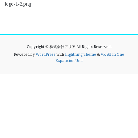
logo-1-2.png
Copyright © 株式会社アリア All Rights Reserved.
Powered by
WordPress
with
Lightning Theme
&
VK All in One
Expansion Unit