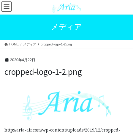
コ
ナ
ン
ビ
テ
ゲ
ン
ー
メディア
ツ
シ
へ
ョ
ス
ン
HOME
メディア
cropped-logo-1-2.png
キ
に
ッ
移
プ
動
2020年4月22日
cropped-logo-1-2.png
http://aria-air.com/wp-content/uploads/2019/12/cropped-