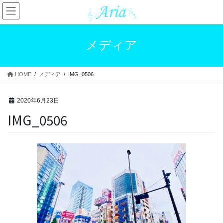
コ
ナ
ン
ビ
テ
ゲ
ン
ー
メディア
ツ
シ
へ
ョ
ス
ン
HOME
メディア
IMG_0506
キ
に
ッ
移
プ
動
2020年6月23日
IMG_0506