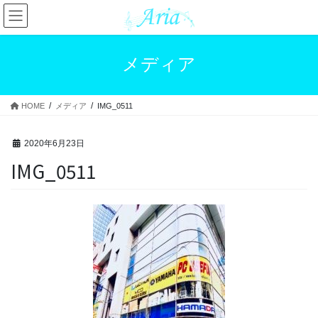
コ
ナ
ン
ビ
テ
ゲ
ン
ー
メディア
ツ
シ
へ
ョ
ス
ン
HOME
メディア
IMG_0511
キ
に
ッ
移
プ
動
2020年6月23日
IMG_0511