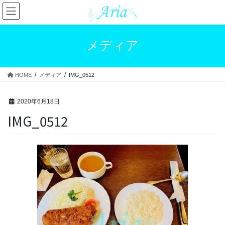
コ
ナ
ン
ビ
テ
ゲ
ン
ー
メディア
ツ
シ
へ
ョ
ス
ン
HOME
メディア
IMG_0512
キ
に
ッ
移
プ
動
2020年6月18日
IMG_0512