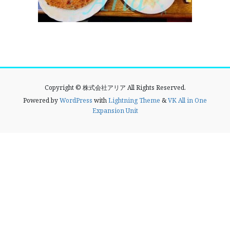
Copyright © 株式会社アリア All Rights Reserved.
Powered by
WordPress
with
Lightning Theme
&
VK All in One
Expansion Unit