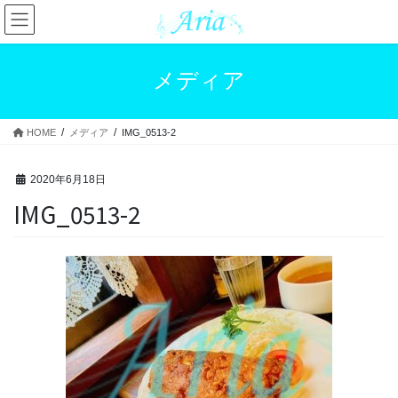
コ
ナ
ン
ビ
テ
ゲ
ン
ー
メディア
ツ
シ
へ
ョ
ス
ン
HOME
メディア
IMG_0513-2
キ
に
ッ
移
プ
動
2020年6月18日
IMG_0513-2