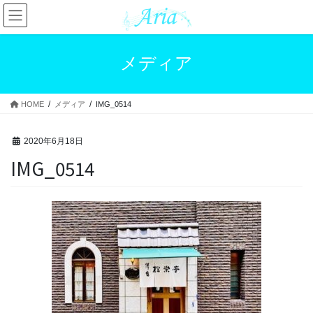
コ
ナ
ン
ビ
テ
ゲ
ン
ー
メディア
ツ
シ
へ
ョ
ス
ン
HOME
メディア
IMG_0514
キ
に
ッ
移
プ
動
2020年6月18日
IMG_0514