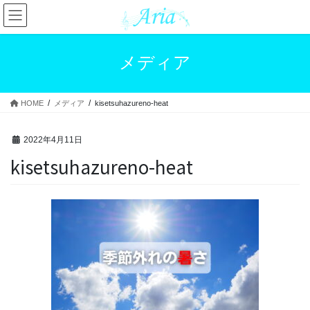
コ
ナ
ン
ビ
テ
ゲ
ン
ー
メディア
ツ
シ
へ
ョ
ス
ン
HOME
メディア
kisetsuhazureno-heat
キ
に
ッ
移
プ
動
2022年4月11日
kisetsuhazureno-heat