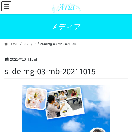
コ
ナ
ン
ビ
テ
ゲ
ン
ー
メディア
ツ
シ
へ
ョ
ス
ン
HOME
メディア
slideimg-03-mb-20211015
キ
に
ッ
移
プ
動
2021年10月15日
slideimg-03-mb-20211015