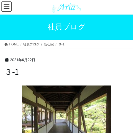
コ
ナ
ン
ビ
テ
ゲ
ン
ー
社員ブログ
ツ
シ
へ
ョ
ス
ン
HOME
社員ブログ
随心院
３-1
キ
に
ッ
移
プ
動
2021年6月22日
３-1