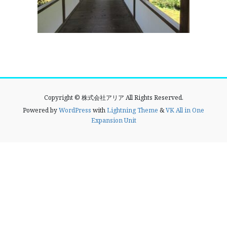
Copyright © 株式会社アリア All Rights Reserved.
Powered by
WordPress
with
Lightning Theme
&
VK All in One
Expansion Unit