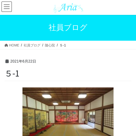
コ
ナ
ン
ビ
テ
ゲ
ン
ー
社員ブログ
ツ
シ
へ
ョ
ス
ン
HOME
社員ブログ
随心院
５-1
キ
に
ッ
移
プ
動
2021年6月22日
５-1