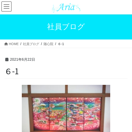
コ
ナ
ン
ビ
テ
ゲ
ン
ー
社員ブログ
ツ
シ
へ
ョ
ス
ン
HOME
社員ブログ
随心院
６-1
キ
に
ッ
移
プ
動
2021年6月22日
６-1