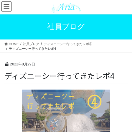
コ
ナ
ン
ビ
テ
ゲ
ン
ー
社員ブログ
ツ
シ
へ
ョ
ス
ン
HOME
社員ブログ
ディズニーシー行ってきたレポ④
キ
に
ディズニーシー行ってきたレポ4
ッ
移
プ
動
2022年8月29日
ディズニーシー行ってきたレポ4