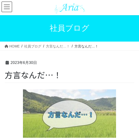
コ
ナ
ン
ビ
テ
ゲ
ン
ー
社員ブログ
ツ
シ
へ
ョ
ス
ン
HOME
社員ブログ
方言なんだ…！
方言なんだ…！
キ
に
ッ
移
プ
動
2023年6月30日
方言なんだ…！