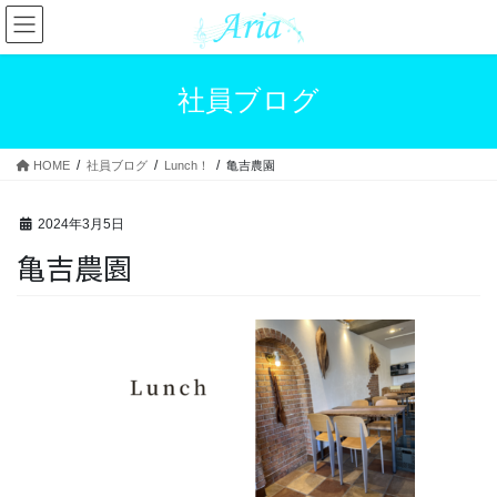
コ
ナ
ン
ビ
テ
ゲ
ン
ー
社員ブログ
ツ
シ
へ
ョ
ス
ン
HOME
社員ブログ
Lunch！
亀吉農園
キ
に
ッ
移
プ
動
2024年3月5日
亀吉農園