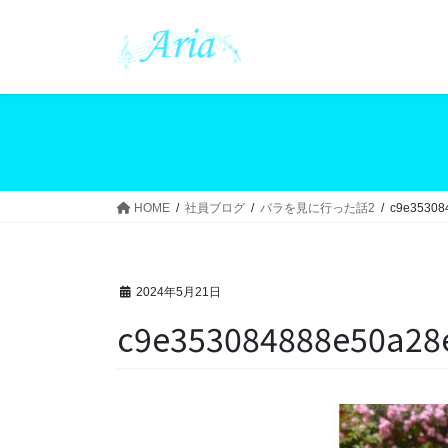
コ
ナ
ン
ビ
テ
ゲ
ン
ー
ツ
シ
へ
ョ
ス
ン
キ
に
ッ
移
HOME
社員ブログ
バラを見に行った話2
c9e35308
プ
動
2024年5月21日
c9e353084888e50a28