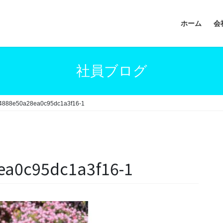
ホーム
会
社員ブログ
4888e50a28ea0c95dc1a3f16-1
ea0c95dc1a3f16-1