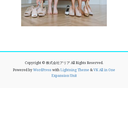
Copyright © 株式会社アリア All Rights Reserved.
Powered by
WordPress
with
Lightning Theme
&
VK All in One
Expansion Unit