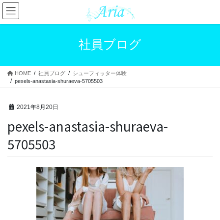
コ
ナ
ン
ビ
テ
ゲ
ン
ー
社員ブログ
ツ
シ
へ
ョ
ス
ン
HOME
社員ブログ
シューフィッター体験
キ
に
pexels-anastasia-shuraeva-5705503
ッ
移
プ
動
2021年8月20日
pexels-anastasia-shuraeva-
5705503