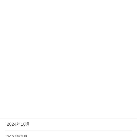
勉強会
技術
新入社員
社員の日常
社長ブログ
アーカイブ
2025年6月
2025年4月
2025年1月
2024年10月
2024年9月