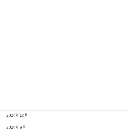
勉強会
技術
新入社員
社員の日常
社長ブログ
アーカイブ
2025年6月
2025年4月
2025年1月
2024年10月
2024年9月