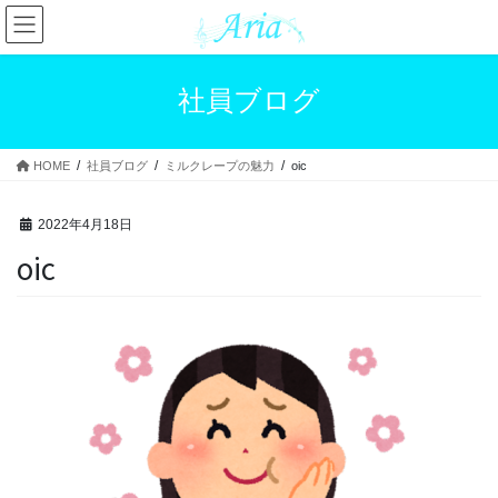
コ
ナ
ン
ビ
テ
ゲ
ン
ー
社員ブログ
ツ
シ
へ
ョ
ス
ン
HOME
社員ブログ
ミルクレープの魅力
oic
キ
に
ッ
移
プ
動
2022年4月18日
oic