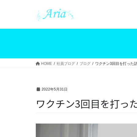
コ
ナ
ン
ビ
テ
ゲ
ン
ー
ツ
シ
へ
ョ
ス
ン
キ
に
ッ
移
HOME
社員ブログ
ブログ
ワクチン3回目を打った
プ
動
2022年5月31日
ワクチン3回目を打っ