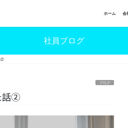
ホーム
会
社員ブログ
話②
ブログ
た話②