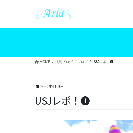
コ
ナ
ン
ビ
テ
ゲ
ン
ー
ツ
シ
へ
ョ
ス
ン
キ
に
ッ
移
HOME
社員ブログ
ブログ
USJレポ！❶
プ
動
2022年6月9日
USJレポ！❶