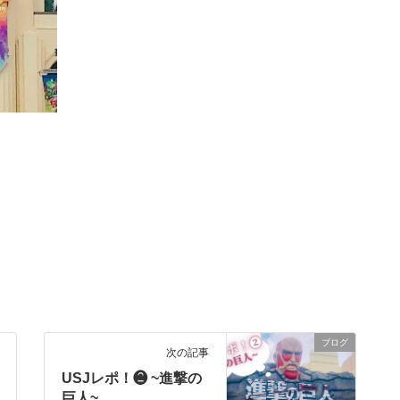
！
ブログ
次の記事
USJレポ！❷ ~進撃の
巨人~