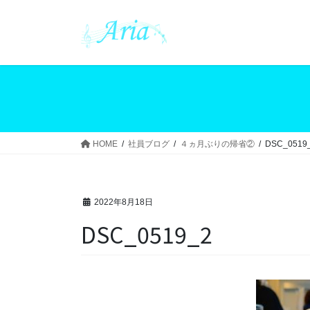
コ
ナ
ン
ビ
テ
ゲ
ン
ー
ツ
シ
へ
ョ
ス
ン
キ
に
ッ
移
HOME
社員ブログ
４ヵ月ぶりの帰省②
DSC_0519
プ
動
2022年8月18日
DSC_0519_2