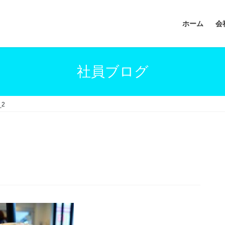
ホーム
会
社員ブログ
_2