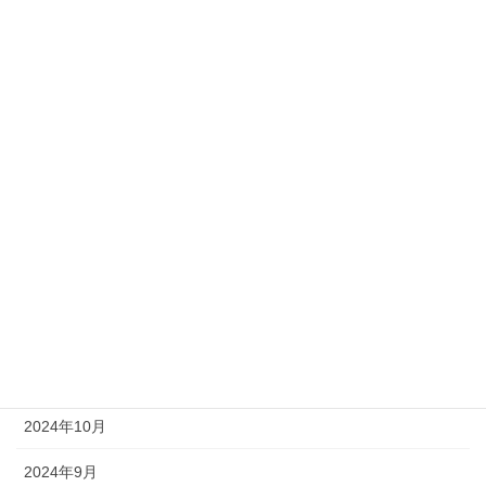
勉強会
技術
新入社員
社員の日常
社長ブログ
アーカイブ
2025年6月
2025年4月
2025年1月
2024年10月
2024年9月